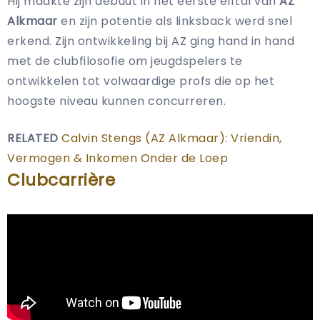
Hij maakte zijn debuut in het eerste elftal van
AZ
Alkmaar
en zijn potentie als linksback werd snel
erkend. Zijn ontwikkeling bij AZ ging hand in hand
met de clubfilosofie om jeugdspelers te
ontwikkelen tot volwaardige profs die op het
hoogste niveau kunnen concurreren.
RELATED
Calvin Stengs (AZ Alkmaar): Vriendin,
Vermogen & Inkomen Onder de Loep
Clubcarrière